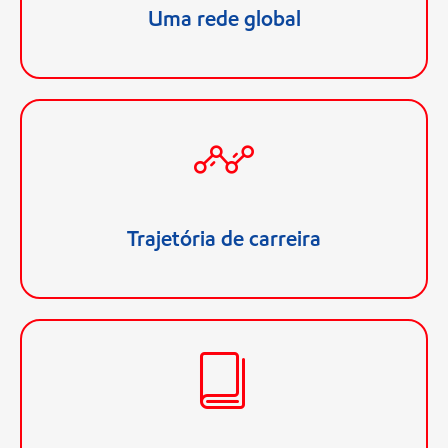
oportunidade de praticar outros idiomas.
Uma rede global
Explore caminhos únicos para desafiar e expandir
suas habilidades. Cada pessoa no time tem
autonomia para pensar de forma independente,
tomar iniciativa e ser inovador.
Trajetória de carreira
Uma variedade de funções de trabalho e acesso a
treinamentos de ponta permitem que você amplie
seu potencial.