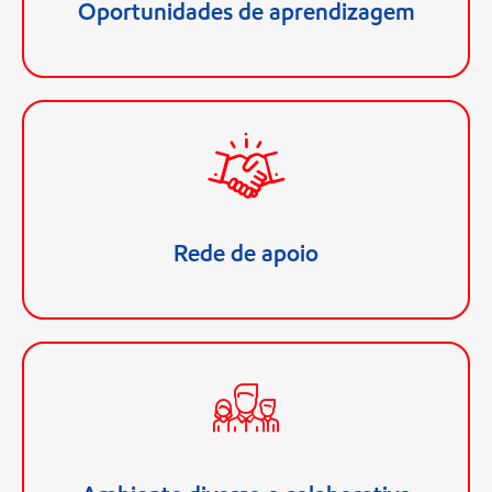
Oportunidades de aprendizagem
Temos o compromisso de cuidar das nossas
pessoas, por isso prezamos pelo bem-estar de cada
um, com ambiente de trabalho seguro e saudável.
Rede de apoio
Nossa forte cultura nos define. Temos equipes
dinâmicas e inclusivas, nas quais você poderá
colaborar, inovar e ajudar nos desafios para atingir
as metas desejadas. Também estamos
comprometidos em promover a diversidade,